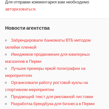
Для отправки комментария вам необходимо
rolex watches in china direct
where to buy fake rolex
авторизоваться
.
watch under 107 dollars
Новости агентства
Забрендировали банкоматы ВТБ методом
оклейки пленкой
Имиджевое продвижение для ювелирных
магазинов в Перми
Лучшие примеры яркой полиграфии на
мероприятиях
Организовали работу ростовой куклы на
спортивном мероприятии
Продающий текст для рекламной листовки
Разработка брендбука для бизнеса в Перми