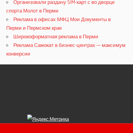
Организовали раздачу SIM-карт с во дворце
спорта Молот в Перми
Реклама в офисах МФЦ Мои Документы в
Перми и Пермском крае
Широкоформатная реклама в Перми
Реклама Самокат в бизнес-центрах — максимум
конверсии