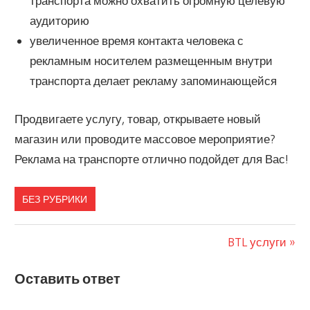
транспорта можно охватить огромную целевую
аудиторию
увеличенное время контакта человека с
рекламным носителем размещенным внутри
транспорта делает рекламу запоминающейся
Продвигаете услугу, товар, открываете новый
магазин или проводите массовое мероприятие?
Реклама на транспорте отлично подойдет для Вас!
at high quality replica rolex watches to museum
БЕЗ РУБРИКИ
bracelet gold to fake watches at bentley motors
buy
fake replica watches at automatic chronomat
fantasy
Следующая
BTL услуги
Навигация
replica rolex watches under 215 dollars
purchases to
запись:
по
buy fake watch at radiomirs online
roman fake zenith
Оставить ответ
watches leather strap numbers
where to buy fake
записям