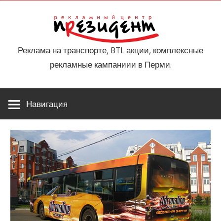
Перейти
bongs
Рекл
к
содержимому
це
Реклама на транспорте, BTL акции, комплексные
рекламные кампаниии в Перми.
През
Навигация
Пе